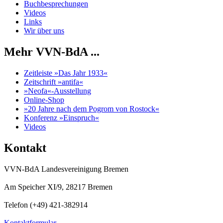
Buchbesprechungen
Videos
Links
Wir über uns
Mehr VVN-BdA ...
Zeitleiste »Das Jahr 1933«
Zeitschrift »antifa«
»Neofa«-Ausstellung
Online-Shop
»20 Jahre nach dem Pogrom von Rostock«
Konferenz »Einspruch«
Videos
Kontakt
VVN-BdA Landesvereinigung Bremen
Am Speicher XI/9, 28217 Bremen
Telefon (+49) 421-382914
Kontaktformular