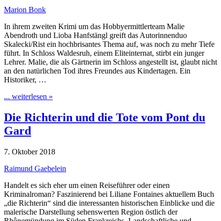
Marion Bonk
In ihrem zweiten Krimi um das Hobbyermittlerteam Malie
Abendroth und Lioba Hanfstängl greift das Autorinnenduo
Skalecki/Rist ein hochbrisantes Thema auf, was noch zu mehr Tiefe
führt. In Schloss Waldesruh, einem Eliteinternat, stirbt ein junger
Lehrer. Malie, die als Gärtnerin im Schloss angestellt ist, glaubt nicht
an den natürlichen Tod ihres Freundes aus Kindertagen. Ein
Historiker, …
... weiterlesen »
Die Richterin und die Tote vom Pont du
Gard
7. Oktober 2018
Raimund Gaebelein
Handelt es sich eher um einen Reiseführer oder einen
Kriminalroman? Faszinierend bei Liliane Fontaines aktuellem Buch
„die Richterin“ sind die interessanten historischen Einblicke und die
malerische Darstellung sehenswerten Region östlich der
Rhônemündung im Süden Frankreichs. Landschaftliche und