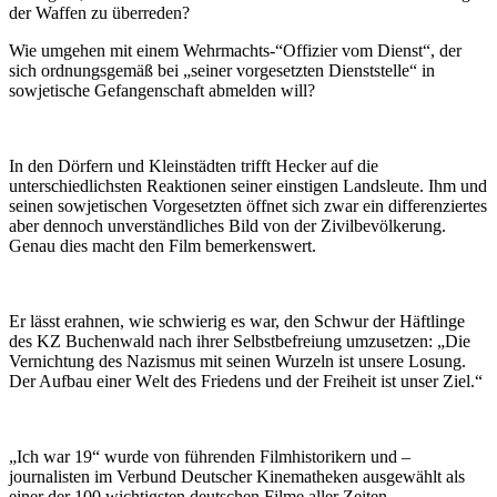
der Waffen zu überreden?
Wie umgehen mit einem Wehrmachts-“Offizier vom Dienst“, der
sich ordnungsgemäß bei „seiner vorgesetzten Dienststelle“ in
sowjetische Gefangenschaft abmelden will?
In den Dörfern und Kleinstädten trifft Hecker auf die
unterschiedlichsten Reaktionen seiner einstigen Landsleute. Ihm und
seinen sowjetischen Vorgesetzten öffnet sich zwar ein differenziertes
aber dennoch unverständliches Bild von der Zivilbevölkerung.
Genau dies macht den Film bemerkenswert.
Er lässt erahnen, wie schwierig es war, den Schwur der Häftlinge
des KZ Buchenwald nach ihrer Selbstbefreiung umzusetzen: „Die
Vernichtung des Nazismus mit seinen Wurzeln ist unsere Losung.
Der Aufbau einer Welt des Friedens und der Freiheit ist unser Ziel.“
„Ich war 19“ wurde von führenden Filmhistorikern und –
journalisten im Verbund Deutscher Kinematheken ausgewählt als
einer der 100 wichtigsten deutschen Filme aller Zeiten.