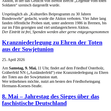
Aktion, in der das Gedicht von Bertolt Brecht „Legende vom toten
Soldaten“ szenisch dargestellt wurde.
Ursprünglich als „Kulturelles Beiprogramm zu 30 Jahren
Bundeswehr“ gedacht, wurde die Aktion verboten. Vier Jahre lang
fanden öffentliche Proben statt, unter anderem 1986 in Bremen, bis
zur im Film gezeigten und viel umfangreicheren Aktion.
Der Eintritt ist frei, Spenden werden aber gerne entgegengenommen
Kranzniederlegung zu Ehren der Toten
aus der Sowjetunion
25. April 2026
Am
Samstag, 9. Mai,
11 Uhr, findet auf dem Friedhof Osterholz,
Gräberfeld NN („Ausländerfeld“) eine Kranzniederlegung zu Ehren
der Toten aus der Sowjetunion statt.
Wer teilnehmen möchte, nutzt am besten den Friedhofseingang
Hermann-Koenen-Straße.
8. Mai – Jahrestag des Sieges über das
faschistische Deutschland