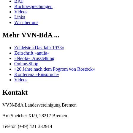
BAF
Buchbesprechungen
Videos
Links
Wir über uns
Mehr VVN-BdA ...
Zeitleiste »Das Jahr 1933«
Zeitschrift »antifa«
»Neofa«-Ausstellung
Online-Shop
»20 Jahre nach dem Pogrom von Rostock«
Konferenz »Einspruch«
Videos
Kontakt
VVN-BdA Landesvereinigung Bremen
Am Speicher XI/9, 28217 Bremen
Telefon (+49) 421-382914