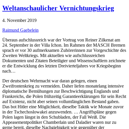
Weltanschaulicher Vernichtungskrieg
4. November 2019
Raimund Gaebelein
Überaus aufschlussreich war der Vortrag von Reiner Zilkenat am
24. September in der Villa Ichon. Im Rahmen der MASCH Bremen
sprach er vor 30 aufmerksamen Zuhörerinnen zur Vorgeschichte des
Zweiten Weltkriegs. Mit aktuellen wie aufschlussreichen
Dokumenten und Zitaten Beteiligter und Wissenschaftlern zeichnete
er die Entwicklung des letzten Dreivierteljahres vor Kriegsbeginn
nach…
Der deutschen Wehrmacht war daran gelegen, einen
Zweifrontenkrieg zu vermeiden. Daher liefen monatelang intensive
diplomatische Bemühungen zur Beschwichtigung Englands und
Frankreichs, die Polen frühzeitig Garantieerklärungen für sein Recht
auf Existenz, nicht aber seinen vollumfänglichen Bestand gaben.
Das bot Hitler eine Möglichkeit, dieselbe Taktik wie Monate zuvor
in der Tschechoslowakei anzuwenden. … Angriffspläne gegen
Polen lagen längst in den Schubladen, der Fall Weiß. Die
Appeasementpolitiker Chamberlain und Daladier waren nur zu
gerne bereit, dieselbe Nachgiebigkeit wie gegenüber der