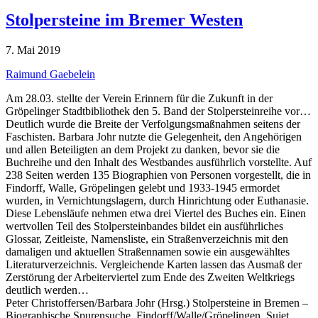
Stolpersteine im Bremer Westen
7. Mai 2019
Raimund Gaebelein
Am 28.03. stellte der Verein Erinnern für die Zukunft in der
Gröpelinger Stadtbibliothek den 5. Band der Stolpersteinreihe vor…
Deutlich wurde die Breite der Verfolgungsmaßnahmen seitens der
Faschisten. Barbara Johr nutzte die Gelegenheit, den Angehörigen
und allen Beteiligten an dem Projekt zu danken, bevor sie die
Buchreihe und den Inhalt des Westbandes ausführlich vorstellte. Auf
238 Seiten werden 135 Biographien von Personen vorgestellt, die in
Findorff, Walle, Gröpelingen gelebt und 1933-1945 ermordet
wurden, in Vernichtungslagern, durch Hinrichtung oder Euthanasie.
Diese Lebensläufe nehmen etwa drei Viertel des Buches ein. Einen
wertvollen Teil des Stolpersteinbandes bildet ein ausführliches
Glossar, Zeitleiste, Namensliste, ein Straßenverzeichnis mit den
damaligen und aktuellen Straßennamen sowie ein ausgewähltes
Literaturverzeichnis. Vergleichende Karten lassen das Ausmaß der
Zerstörung der Arbeiterviertel zum Ende des Zweiten Weltkriegs
deutlich werden…
Peter Christoffersen/Barbara Johr (Hrsg.) Stolpersteine in Bremen –
Biographische Spurensuche, Findorff/Walle/Gröpelingen, Sujet