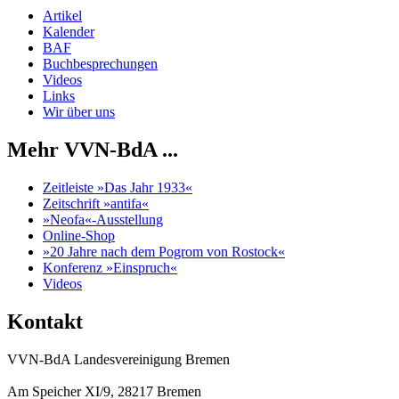
Artikel
Kalender
BAF
Buchbesprechungen
Videos
Links
Wir über uns
Mehr VVN-BdA ...
Zeitleiste »Das Jahr 1933«
Zeitschrift »antifa«
»Neofa«-Ausstellung
Online-Shop
»20 Jahre nach dem Pogrom von Rostock«
Konferenz »Einspruch«
Videos
Kontakt
VVN-BdA Landesvereinigung Bremen
Am Speicher XI/9, 28217 Bremen