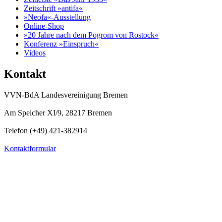
Zeitschrift »antifa«
»Neofa«-Ausstellung
Online-Shop
»20 Jahre nach dem Pogrom von Rostock«
Konferenz »Einspruch«
Videos
Kontakt
VVN-BdA Landesvereinigung Bremen
Am Speicher XI/9, 28217 Bremen
Telefon (+49) 421-382914
Kontaktformular