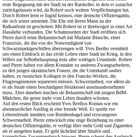
erste Begegnung mit der Stadt ist der Ratskeller, in dem er zunächst
zurückgelassen wird, da Robert noch weitere Verpflichtungen hat.
Durch Robert lernt er Ingrid kennen, eine deutsche Offiziersgattin,
die sich seiner annimmt. Die Ehe mit ihrem Mann an der
Balkanfront ist gescheitert. Mit Robert ist er ihretwegen in einer Art
Hassliebe verbunden. Die Schattenseiten der Stadt eröffnen sich
Pierre durch seine Bekanntschaft mit Madame Blanche, einer
Französin, die ihn von der Notwendigkeit von
Schwarzmarktgeschäften überzeugen will. Yves Bertho vermittelt
uns einen Eindruck in das zivile Leben einer Stadt im Krieg, in den
Willen zur Selbstbehauptung trotz aller widrigen Umstände. Robert
und Pierre haben vor allem Kontakte zu anderen Zwangsarbeitern,
zu den jungen ukrainischen Frauen, die die Unterkunft sauber
halten, zu russischen Kollegen in den Francke-Werken, die
Flugzeugmotoren reparieren müssen. Schwerstarbeit, vor allem als
er als Strafe einen beschädigten Heizkessel auseinandernehmen
muss. Aber daneben machen sie Bekanntschaft mit jungen BdM-
Mädchen, die gerne mehr vom Leben draußen wüssten.
Auf den ersten Blick erscheint Yves Berthos Roman wie ein
abenteuerlicher Ausflug in eine fremde Welt. Er sprüht vor
Lebensfreude inmitten von Bombenhagel und erzwungener
Schwerstarbeit. Pierre entwickelt eine enge Beziehung zu einer
deutschen Offiziersgattin, er verfügt über mehr Geld und Zigaretten
als er ausgeben kann. Er geht lächelnd über Strafen und
körperlichen Zusammenbruch hinweg. Pierre scheint den Ausbruch