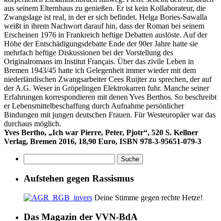
aus seinem Elternhaus zu genießen. Er ist kein Kollaborateur, die
Zwangslage ist real, in der er sich befindet. Helga Bories-Sawalla
weißt in ihrem Nachwort darauf hin, dass der Roman bei seinem
Erscheinen 1976 in Frankreich heftige Debatten auslöste. Auf der
Höhe der Entschädigungsdebatte Ende der 90er Jahre hatte sie
mehrfach heftige Diskussionen bei der Vorstellung des
Originalromans im Institut Français. Über das zivile Leben in
Bremen 1943/45 hatte ich Gelegenheit immer wieder mit dem
niederländischen Zwangsarbeiter Cees Ruijter zu sprechen, der auf
der A.G. Weser in Gröpelingen Elektrokarren fuhr. Manche seiner
Erfahrungen korrespondieren mit denen Yves Berthos. So beschreibt
er Lebensmittelbeschaffung durch Aufnahme persönlicher
Bindungen mit jungen deutschen Frauen. Für Westeuropäer war das
durchaus möglich.
Yves Bertho, „Ich war Pierre, Peter, Pjotr“, 520 S. Kellner
Verlag, Bremen 2016, 18,90 Euro, ISBN 978-3-95651-079-3
Aufstehen gegen Rassismus
Deine Stimme gegen rechte Hetze!
Das Magazin der VVN-BdA