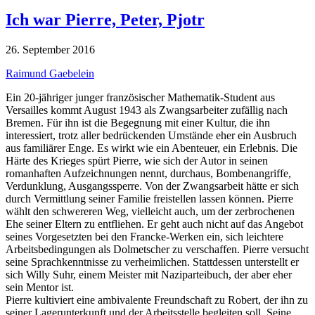
Ich war Pierre, Peter, Pjotr
26. September 2016
Raimund Gaebelein
Ein 20-jähriger junger französischer Mathematik-Student aus
Versailles kommt August 1943 als Zwangsarbeiter zufällig nach
Bremen. Für ihn ist die Begegnung mit einer Kultur, die ihn
interessiert, trotz aller bedrückenden Umstände eher ein Ausbruch
aus familiärer Enge. Es wirkt wie ein Abenteuer, ein Erlebnis. Die
Härte des Krieges spürt Pierre, wie sich der Autor in seinen
romanhaften Aufzeichnungen nennt, durchaus, Bombenangriffe,
Verdunklung, Ausgangssperre. Von der Zwangsarbeit hätte er sich
durch Vermittlung seiner Familie freistellen lassen können. Pierre
wählt den schwereren Weg, vielleicht auch, um der zerbrochenen
Ehe seiner Eltern zu entfliehen. Er geht auch nicht auf das Angebot
seines Vorgesetzten bei den Francke-Werken ein, sich leichtere
Arbeitsbedingungen als Dolmetscher zu verschaffen. Pierre versucht
seine Sprachkenntnisse zu verheimlichen. Stattdessen unterstellt er
sich Willy Suhr, einem Meister mit Naziparteibuch, der aber eher
sein Mentor ist.
Pierre kultiviert eine ambivalente Freundschaft zu Robert, der ihn zu
seiner Lagerunterkunft und der Arbeitsstelle begleiten soll. Seine