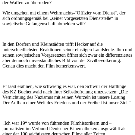
der Waffen zu überreden?
Wie umgehen mit einem Wehrmachts-“Offizier vom Dienst“, der
sich ordnungsgemäß bei „seiner vorgesetzten Dienststelle“ in
sowjetische Gefangenschaft abmelden will?
In den Dörfern und Kleinstädten trifft Hecker auf die
unterschiedlichsten Reaktionen seiner einstigen Landsleute. Ihm und
seinen sowjetischen Vorgesetzten öffnet sich zwar ein differenziertes
aber dennoch unverständliches Bild von der Zivilbevölkerung.
Genau dies macht den Film bemerkenswert.
Er lässt erahnen, wie schwierig es war, den Schwur der Häftlinge
des KZ Buchenwald nach ihrer Selbstbefreiung umzusetzen: „Die
Vernichtung des Nazismus mit seinen Wurzeln ist unsere Losung.
Der Aufbau einer Welt des Friedens und der Freiheit ist unser Ziel.“
„Ich war 19“ wurde von führenden Filmhistorikern und –
journalisten im Verbund Deutscher Kinematheken ausgewählt als
einer der 100 wichtigsten deutschen Filme aller Zeiten.